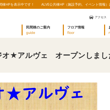
民間棟HPを表示中です！
ALVE公共棟HP（施設予約、イベント情報
アクセス
民間棟のご案内
フロア情報
guide
floor
ジオ★アルヴェ オープンしまし