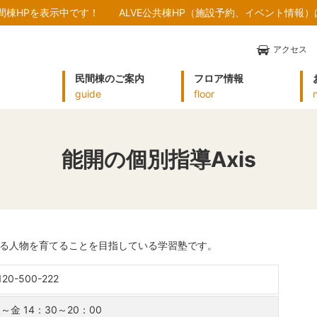
民間棟HPを表示中です！
ALVE公共棟HP（施設予約、イベント情報
アクセス
民間棟のご案内
フロア情報
guide
floor
能開の個別指導Axis
きる人物を育てることを目指している学習塾です。
120-500-222
～金 14：30～20：00