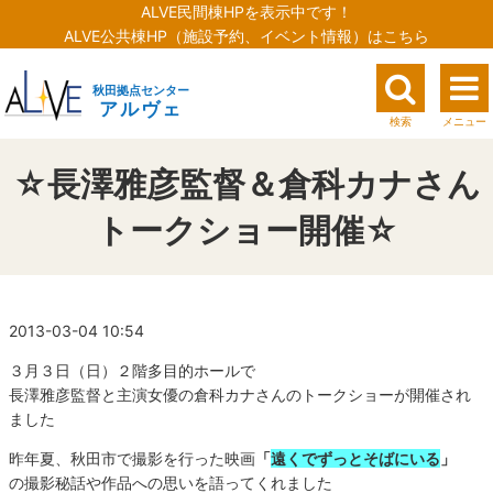
ALVE民間棟HPを表示中です！
ALVE公共棟HP（施設予約、イベント情報）はこちら
秋田拠点センター
アルヴェ
検索
メニュー
☆長澤雅彦監督＆倉科カナさん
トークショー開催☆
2013-03-04 10:54
３月３日（日）２階多目的ホールで
長澤雅彦監督と主演女優の倉科カナさんのトークショーが開催され
ました
昨年夏、秋田市で撮影を行った映画
「
遠くでずっとそばにいる
」
の撮影秘話や作品への思いを語ってくれました