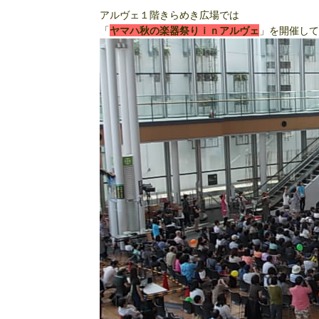
アルヴェ１階きらめき広場では
「
ヤマハ秋の楽器祭りｉｎアルヴェ
」を開催して