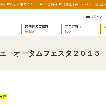
民間棟HPを表示中です！
ALVE公共棟HP（施設予約、イベント情報
アクセス
民間棟のご案内
フロア情報
guide
floor
ェ オータムフェスタ２０１５
終日