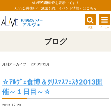
ALVE民間棟HPを表示中です！
ALVE公共棟HP（施設予約、イベント情報）はこちら
秋田拠点センター
アルヴェ
検索
メニュー
ブログ
月別アーカイブ： 2013年12月
☆ｱﾙｳﾞｪ食博＆ｸﾘｽﾏｽﾌｪｽﾀ2013開
催～１日目～☆
2013-12-20