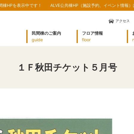
民間棟HPを表示中です！
ALVE公共棟HP（施設予約、イベント情報
アクセス
民間棟のご案内
フロア情報
guide
floor
１Ｆ秋田チケット５月号